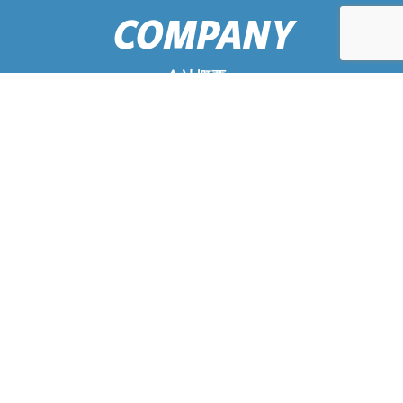
COMPANY
会社概要
当社は、三井造船の下請けを主体とする造船会社の電算部
が新規事業として独立し、1974年に創業しました。創業以
来多くのお得意様、パートナー企業、そして地域社会に育
てていただきました。そのことに常に感謝しながら、より
役立つ商品・サービスを提供し、社会に貢献していこうと
考えております。
会社概要