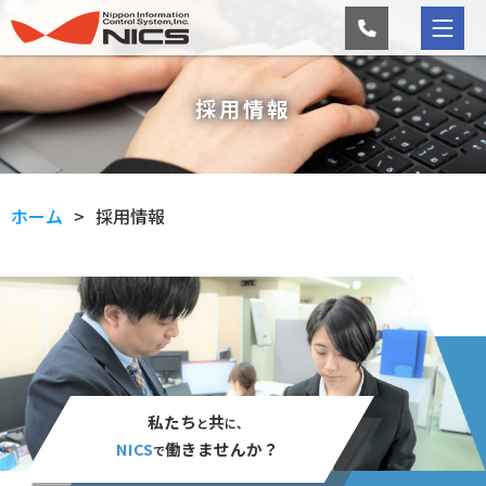
採用情報
ホーム
採用情報
私たち
共
と
に、
NICS
働きませんか？
で