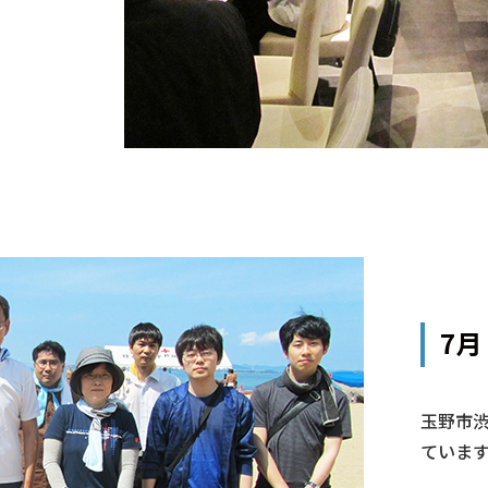
7
玉野市
ていま