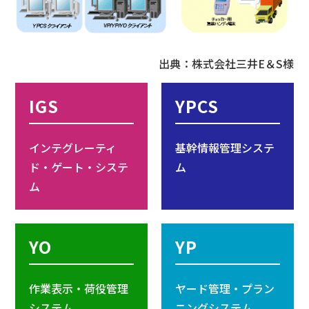
出典：株式会社三井E＆S様
IGS
YPCS
インテグレーティ
基幹情報管理システ
ド・ゲート・システ
ム
ム
YO
YP
作業表示・荷役管理
ヤード管理・プラン
システム
ニングシステム