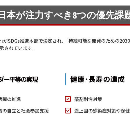
日本が注力すべき
8つの優先課
針｣がSDGs推進本部で決定され、｢持続可能な開発のための20
示されています。
健康･長寿の達成
ダー平等の実現
活躍の推進
薬剤耐性対策
者の自立と社会参加支援
途上国の感染症対策や保