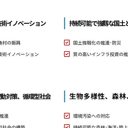
技術イノベーション
持続可能で強靱な国土
漁村の振興
国土強靱化の推進･防災
技術イノベーション
質の高いインフラ投資の
生物多様性、森林
変動対策、循環型社会
推進
環境汚染への対応
型社会の構築
持続可能な森林･海洋･陸