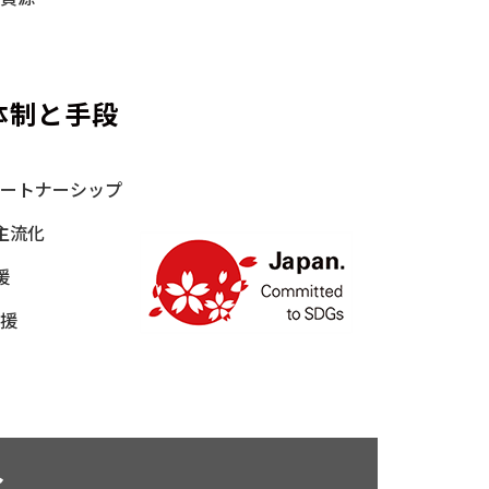
体制と手段
パートナーシップ
主流化
援
支援
み